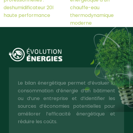
deshumidificateur 20l
chauffe-eau
haute performance
thermodynamique
moderne
Le bilan énergétique permet d’évaluer la
consommation d’énergie d’un bâtiment
ou d’une entreprise et d’identifier les
sources d’économies potentielles pour
améliorer l’efficacité énergétique et
réduire les coûts.