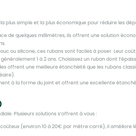
n la plus simple et la plus économique pour réduire les dép
e de quelques millimètres, ils offrent une solution éco
ns.
c ou silicone, ces rubans sont faciles à poser. Leur coût 
ts, généralement 1 à 2 ans. Choisissez un ruban dont l’épa
s offrent une meilleure étanchéité que les rubans classiq
éaire).
ent à la forme du joint et offrent une excellente étanchéit
)
diale. Plusieurs solutions s’offrent à vous :
u coûteux (environ 10 à 20€ par mètre carré), il améliore 