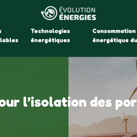
s
Technologies
Consommation
lables
énergétiques
énergétique d
our l’isolation des po